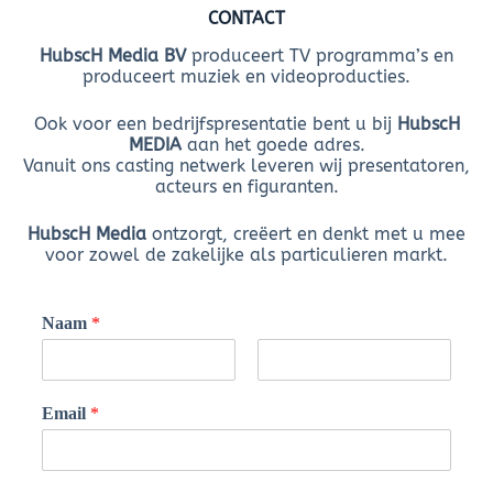
CONTACT
HubscH Media BV
produceert TV programma’s en
produceert muziek en videoproducties.
Ook voor een bedrijfspresentatie bent u bij
HubscH
MEDIA
aan het goede adres.
Vanuit ons casting netwerk leveren wij presentatoren,
acteurs en figuranten.
HubscH Media
ontzorgt, creëert en denkt met u mee
voor zowel de zakelijke als particulieren markt.
Naam
*
F
L
*
i
a
Email
*
r
B
s
s
t
e
t
r
i